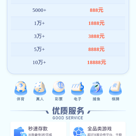
平台技术与服务能力
平台构建了一套高可用的全终端直播服务架构，集成智能风
控、秒级加载、多节点加速等核心技术，确保不同区域用户