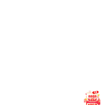
精选推荐
pg官方网站每日甄选PG电子(中国官方网站)PG官方领域的重点资
讯，覆盖多场热门赛况
斯塔克豪斯称赞科尔重视球员体验鼓励每位球员勇于
表现自我
在现代篮球的职业化进程中，教练对球员的管理与关怀越发
显得重要。斯塔克豪斯近日对勇士队主教练科尔给予了高...