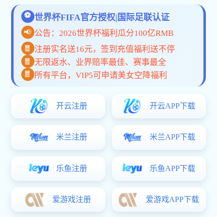
手机App
网页版
关于pg官方网站
pg官方网站是专注于体育赛事直播与互动体验的创新平台，致力
于为全球用户带来高速、安全与多样化的观赛服务体验，覆盖多
语种、多终端、多场景。