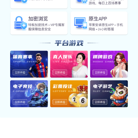
都能流畅体验体育赛事。 同时，pg官方网站提供全天候客
服支持与数据同步，致力于打造值得信赖的观赛首选平台。
五大核心功能 · 场景整
合
从赛事直播到多端互动，构建pg官方网站生态闭环
体育赛事直播
同步覆盖全球重要赛事，配备高清信号源与