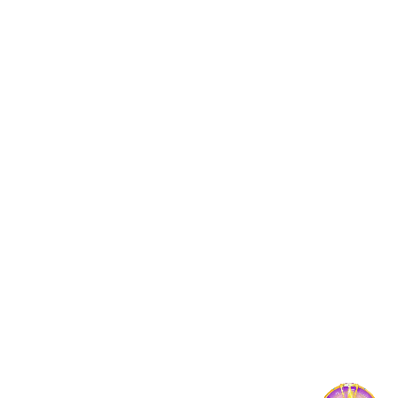
多终端无缝适配
全平台接入pg官方网站内容系统，支持
PC、APP、移动 H5，无论你在何处，赛事
内容触手可及。