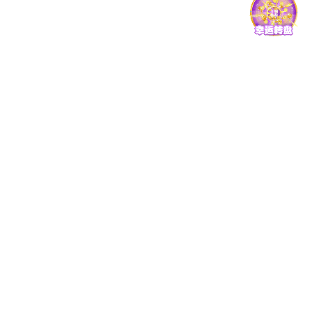
数据安全 全方位防护
在pg官方网站平台，数据防护不仅是底层机制，更是平
台运营的基本责任。我们从用户访问到操作全流程建立
安全通道，有效防范多类潜在风险。
多重加密策略，防止数据泄露
AI 风控引擎，监测账户异常行为